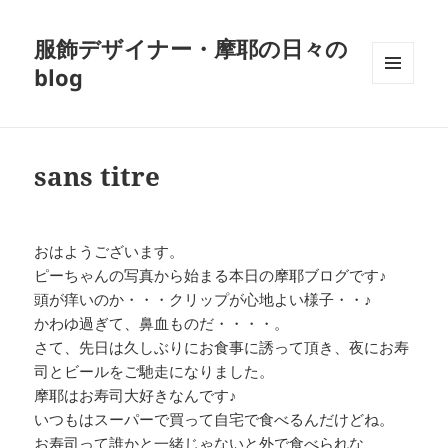
服飾デザイナー・摩耶の日々の
blog
メニュ
ーとウ
ィジェ
ット
sans titre
おはようございます。
ピーちゃんの写真から始まる本日の摩耶ブログです♪
頭が痒いのか・・・クリップが心地よい様子・・♪
かわゆ過ぎて、鼻血ものだ・・・・。
さて、先日は久しぶりにお食事に誘って頂き、夜にお寿
司とビールをご馳走になりました。
摩耶はお寿司大好きなんです♪
いつもはスーパーで買って自宅で食べるんだけどね。
お寿司って誰かと一緒じゃないと外で食べられな