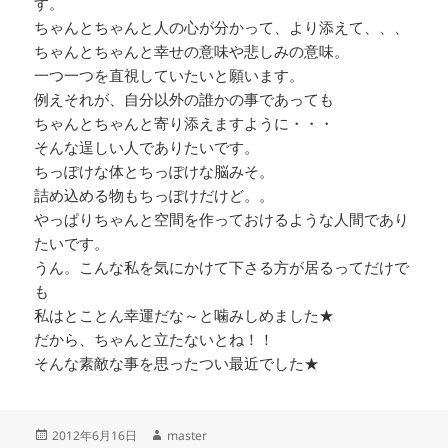
す。
ちゃんとちゃんと人の心が分かって、より添えて、、、
ちゃんとちゃんと幸せの意味や悲しみの意味。
一つ一つを直視していたいと願います。
例えそれが、自分以外の誰かの事であっても
ちゃんとちゃんと寄り添えますように・・・
そんな逞しい人でありたいです。
ちっぽけな体とちっぽけな脳みそ。
詰め込める物もちっぽけだけど。。
やっぱりちゃんと空間を作っておけるような人間であり
たいです。
うん。こんな私を気にかけて下さる方が居るってだけで
も
私はとことん幸運だな～と噛みしめました★
だから、ちゃんと立たないとね！！
そんな素敵な事を思ったつい最近でした★
投
作
2012年6月16日
master