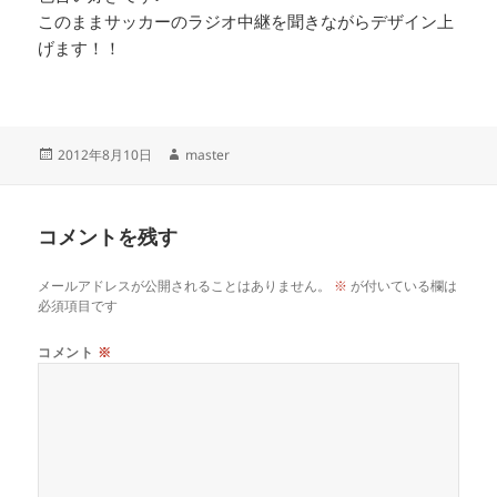
このままサッカーのラジオ中継を聞きながらデザイン上
げます！！
投
作
2012年8月10日
master
稿
成
日:
者
コメントを残す
メールアドレスが公開されることはありません。
※
が付いている欄は
必須項目です
コメント
※