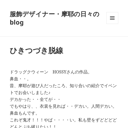
服飾デザイナー・摩耶の日々の
blog
メニュ
ーとウ
ィジェ
ット
ひきつづき脱線
ドラッグクウィーン HOSSYさんの作品。
鼻血・・。
昔、摩耶が遊び人だったころ、知り合いの紹介でイベン
トでお会いしました♪
デカかった・・全てが・・
でもやはり、、衣裳を見れば・・デカい。人間デカい。
鼻血もんです。
これぞ鬼才！！！やば・・・・い。私も壁をずどどどど
どんとぶち破りたい！！