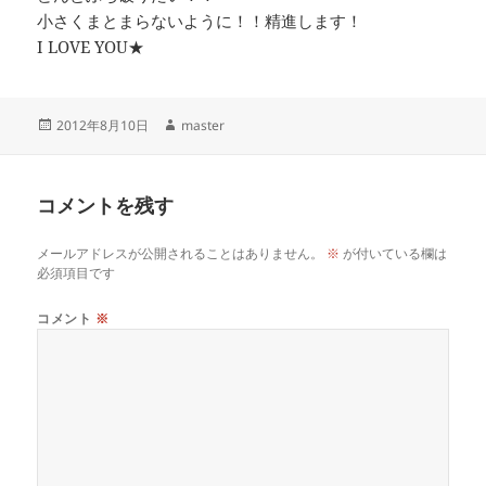
小さくまとまらないように！！精進します！
I LOVE YOU★
投
作
2012年8月10日
master
稿
成
日:
者
コメントを残す
メールアドレスが公開されることはありません。
※
が付いている欄は
必須項目です
コメント
※