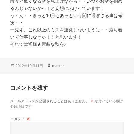
段々と低くなる空を見上げながら・・いつかお空を掴め
るんじゃないかっ！と妄想にふけっています！
う～ん・・きっと10月もあっという間に過ぎさる事は確
実・・
一先ず、これ以上のミスを連発しないように・・落ち着
いて仕事しなきゃ！！と思います！
それでは皆様★素敵な秋を♪
投
作
2012年10月11日
master
稿
成
日:
者
コメントを残す
メールアドレスが公開されることはありません。
※
が付いている欄は
必須項目です
コメント
※