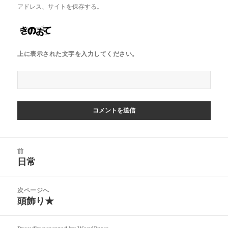
アドレス、サイトを保存する。
上に表示された文字を入力してください。
投
前
稿
日常
前
ナ
の
ビ
投
次ページへ
ゲ
稿:
頭飾り★
次
ー
の
シ
投