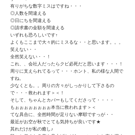
有りがちな数字ミスはですね・・・
◎人数を間違える
◎日にちを間違える
◎請求書の金額を間違える
いずれも恐ろしいです↑
よくもここまで大々的にミスるな・・と思います。。。
笑えない・・
全然笑えない・・！
これ、、会社人だったらクビ必死だと思います・・・！
周りに支えられてるって・・・ホント、私の様な人間で
すね。
少なくとも。。周りの方々がしっかりして下さるの
で・・・救われます＞＜！
そして、ちゃんとカバーもしてくださって・・・・
もぉぉぉぉぉぉぉぉ本当に救われます＞＜
てな具合に、全然時間が足りない摩耶ですっが・・
最近がお空が秋でとても気持ちが良いです★
其れだけが私の癒し♪