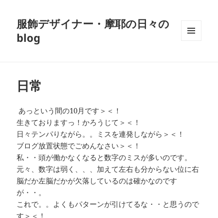
服飾デザイナー・摩耶の日々の
blog
メニュ
ーとウ
ィジェ
ット
日常
あっという間の10月です＞＜！
生きておりますっ！かろうじて＞＜！
日々テンパりながら。。ミスを連発しながら＞＜！
ブログ放置状態でごめんなさい＞＜！
私・・頭が働かなくなると数字のミスが多いのです。
元々、数字は弱く、、、加えて左右も分からない位に右
脳だか左脳だかが欠落しているのは確かなのです
が・・。
これで。。よくもパターンが引けてるな・・と思うので
す＞＜！