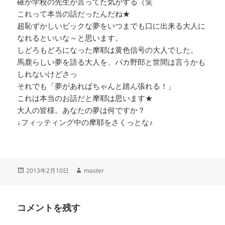
確か学校の先生が言ってた気がする（笑
これって本当の話だったんだね★
超恥ずかしいビックな夢をいつまでも口に出来る大人に
なれるといいな～と思います。
しどろもどろになった摩耶は黄色信号の大人でした。
馬鹿らしい夢を語る大人を、バカ野郎と世間は言うかも
しれないけどさっ
それでも「夢があればちゃんと踏ん張れる！」
これは本当のお話だと摩耶は思います★
大人の皆様。あなたの夢は何ですか？
↓フィッティング中の摩耶をさくっとな♪
投
作
2013年2月10日
master
稿
成
日:
者
コメントを残す