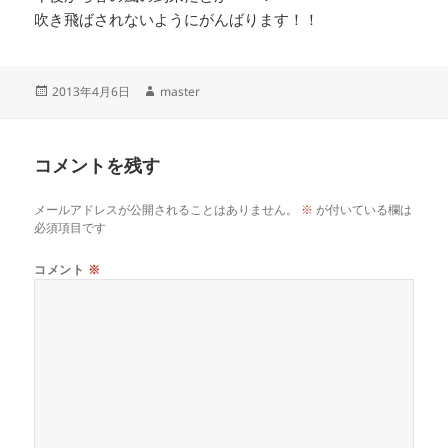
吹き飛ばされないようにがんばります！！
投
作
2013年4月6日
master
稿
成
日:
者
コメントを残す
メールアドレスが公開されることはありません。
※
が付いている欄は
必須項目です
コメント
※