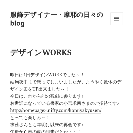
服飾デザイナー・摩耶の日々の
blog
メニュ
ーとウ
ィジェ
ット
デザインWORKS
昨日は1日デザインWORKでした～！
結局夜中まで懸ってしまいましたが、ようやく数体のデ
ザイン案をUP出来ました～！
今日はこれから能の観劇に参ります♪
お世話になっている書家の小宮求茜さまのご招待です♪
http://homepage3.nifty.com/komiyakyusen/
とっても楽しみ～！
求茜さんとも年明け以来の再会です♪
午後から春の嵐の到来だとか・・！