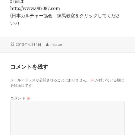
詳細は
http://www.087087.com
(日本カルチャー協会 練馬教室をクリックしてくださ
い♪）
投
作
2013年4月14日
master
稿
成
日:
者
コメントを残す
メールアドレスが公開されることはありません。
※
が付いている欄は
必須項目です
コメント
※