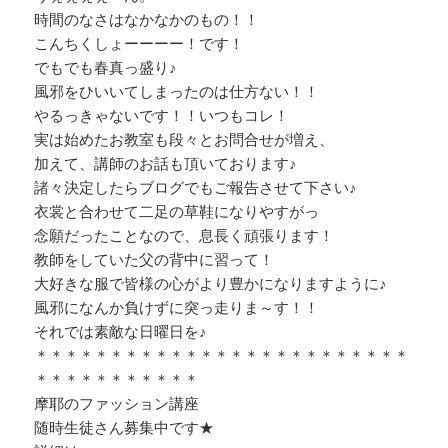
時間のなさはなかなかのもの！！
こんちくしょーーーー！です！
でもでも春真っ盛り♪
風邪をひいいてしまったのは仕方ない！！
やるっきゃないです！！いつもコレ！
実は始めたお教室も段々とお問合せが増え、
加えて、講師のお話も頂いております♪
諸々決定したらブログでもご報告させて下さい♪
衣裳と合わせて二足の草鞋になりやすがっ
念願だったことなので、息長く頑張ります！
教師をしていた父の背中に習って！
大好きな服で皆様の心がより豊かになりますように♪
風邪になんか負けずに突っ走りま～す！！
それでは素敵な日曜日を♪
＊＊＊＊＊＊＊＊＊＊＊＊＊＊＊＊＊＊＊＊＊＊＊＊＊
＊＊＊＊＊＊＊＊＊＊＊
摩耶のファッション講座
随時生徒さん募集中です★