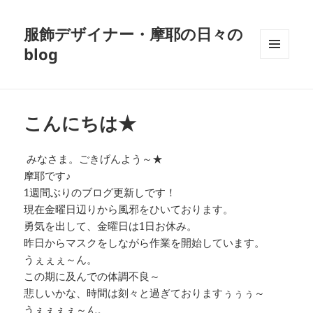
服飾デザイナー・摩耶の日々の
blog
メニュ
ーとウ
ィジェ
ット
こんにちは★
みなさま。ごきげんよう～★
摩耶です♪
1週間ぶりのブログ更新しです！
現在金曜日辺りから風邪をひいております。
勇気を出して、金曜日は1日お休み。
昨日からマスクをしながら作業を開始しています。
うぇぇぇ～ん。
この期に及んでの体調不良～
悲しいかな、時間は刻々と過ぎておりますぅぅぅ～
うぇぇぇぇ～ん。