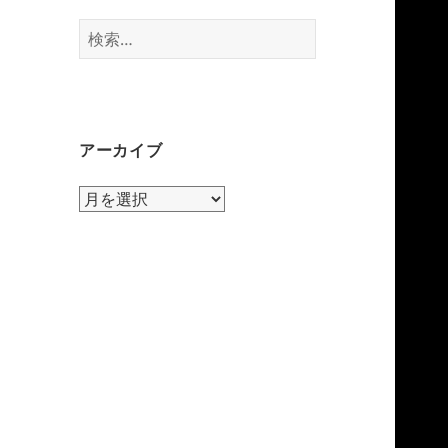
検
索:
アーカイブ
ア
ー
カ
イ
ブ