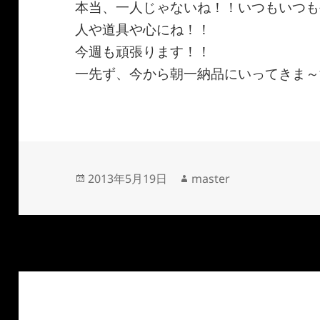
本当、一人じゃないね！！いつもいつも
人や道具や心にね！！
今週も頑張ります！！
一先ず、今から朝一納品にいってきま～
投
作
2013年5月19日
master
稿
成
日:
者