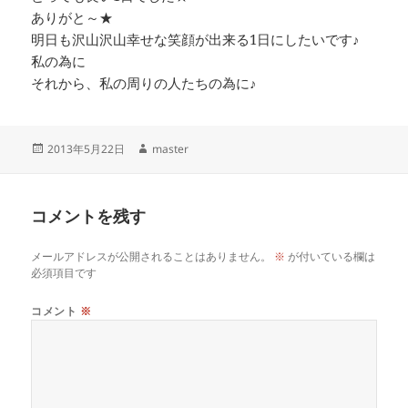
ありがと～★
明日も沢山沢山幸せな笑顔が出来る1日にしたいです♪
私の為に
それから、私の周りの人たちの為に♪
投
作
2013年5月22日
master
稿
成
日:
者
コメントを残す
メールアドレスが公開されることはありません。
※
が付いている欄は
必須項目です
コメント
※