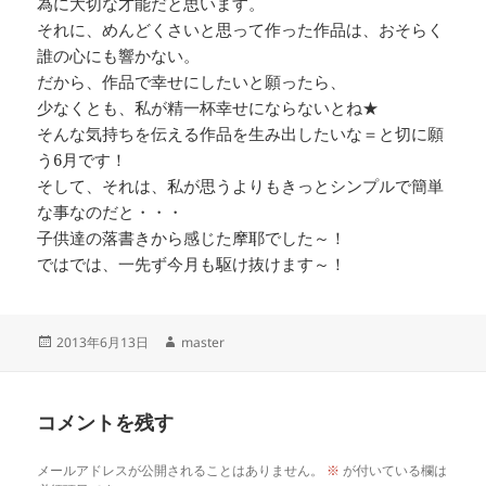
為に大切な才能だと思います。
それに、めんどくさいと思って作った作品は、おそらく
誰の心にも響かない。
だから、作品で幸せにしたいと願ったら、
少なくとも、私が精一杯幸せにならないとね★
そんな気持ちを伝える作品を生み出したいな＝と切に願
う6月です！
そして、それは、私が思うよりもきっとシンプルで簡単
な事なのだと・・・
子供達の落書きから感じた摩耶でした～！
ではでは、一先ず今月も駆け抜けます～！
投
作
2013年6月13日
master
稿
成
日:
者
コメントを残す
メールアドレスが公開されることはありません。
※
が付いている欄は