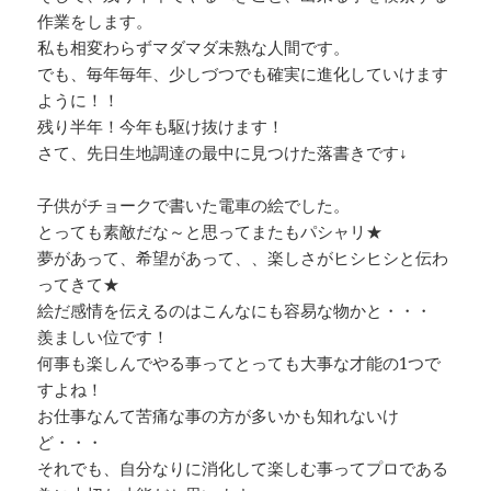
作業をします。
私も相変わらずマダマダ未熟な人間です。
でも、毎年毎年、少しづつでも確実に進化していけます
ように！！
残り半年！今年も駆け抜けます！
さて、先日生地調達の最中に見つけた落書きです↓
子供がチョークで書いた電車の絵でした。
とっても素敵だな～と思ってまたもパシャリ★
夢があって、希望があって、、楽しさがヒシヒシと伝わ
ってきて★
絵だ感情を伝えるのはこんなにも容易な物かと・・・
羨ましい位です！
何事も楽しんでやる事ってとっても大事な才能の1つで
すよね！
お仕事なんて苦痛な事の方が多いかも知れないけ
ど・・・
それでも、自分なりに消化して楽しむ事ってプロである