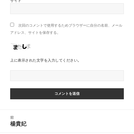
サイト
次回のコメントで使用するためブラウザーに自分の名前、メール
アドレス、サイトを保存する。
上に表示された文字を入力してください。
投
前
稿
楊貴妃
前
ナ
の