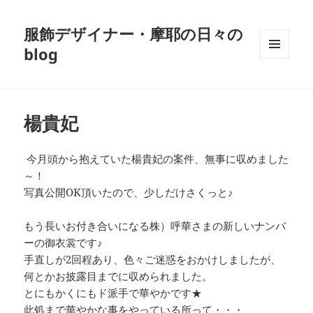
服飾デザイナー・摩耶の日々の
blog
メニュ
ーとウ
ィジェ
ット
楊貴妃
今月頭から抱えていた楊貴妃の案件、無事に収めました
～！
写真公開OK頂いたので、少しだけさくっと♪
もう長いお付き合いになる株）呼華さまの新しいナンバ
ーの御衣裳です♪
手直しが2回程あり、色々ご迷惑をおかけしましたが、
何とかお披露目までに収められました。
とにもかくにもド派手で華やかです★
此処まで華やかな事をやっている所って・・・