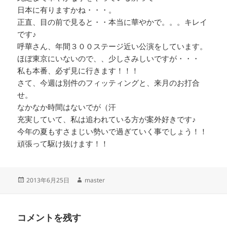
日本に有りますかね・・・。
正直、目の前で見ると・・本当に華やかで。。。キレイ
です♪
呼華さん、年間３００ステージ近い公演をしています。
ほぼ東京にいないので、、少しさみしいですが・・・
私も本番、必ず見に行きます！！！
さて、今週は別件のフィッティングと、来月のお打合
せ。
なかなか時間はないでが（汗
充実していて、私は追われている方が案外好きです♪
今年の夏もすさまじい勢いで過ぎていく事でしょう！！
頑張って駆け抜けます！！
投
作
2013年6月25日
master
稿
成
日:
者
コメントを残す