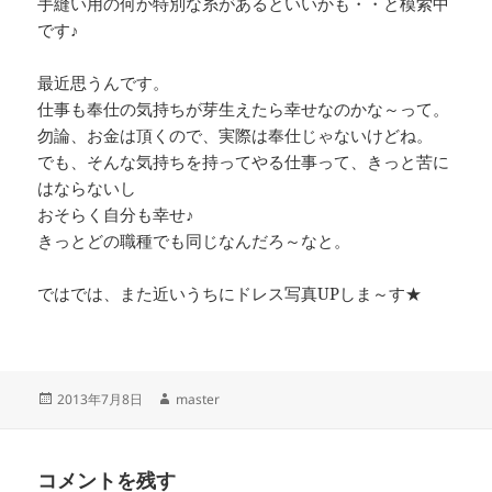
手縫い用の何か特別な糸があるといいかも・・と模索中
です♪
最近思うんです。
仕事も奉仕の気持ちが芽生えたら幸せなのかな～って。
勿論、お金は頂くので、実際は奉仕じゃないけどね。
でも、そんな気持ちを持ってやる仕事って、きっと苦に
はならないし
おそらく自分も幸せ♪
きっとどの職種でも同じなんだろ～なと。
ではでは、また近いうちにドレス写真UPしま～す★
投
作
2013年7月8日
master
稿
成
日:
者
コメントを残す