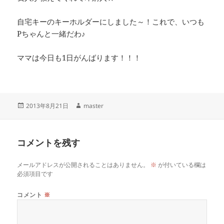
自宅キーのキーホルダーにしました～！これで、いつも
Pちゃんと一緒だわ♪
ママは今日も1日がんばります！！！
投
作
2013年8月21日
master
稿
成
日:
者
コメントを残す
メールアドレスが公開されることはありません。
※
が付いている欄は
必須項目です
コメント
※