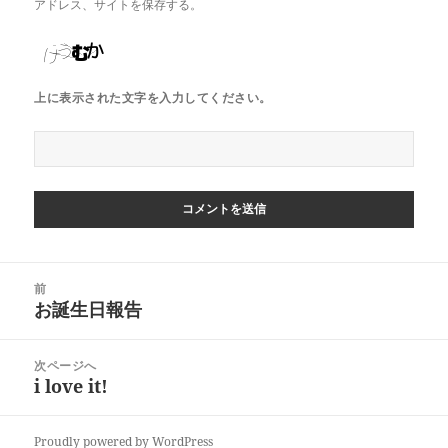
アドレス、サイトを保存する。
上に表示された文字を入力してください。
投
前
稿
お誕生日報告
前
ナ
の
ビ
投
次ページへ
ゲ
稿:
i love it!
次
ー
の
シ
投
ョ
Proudly powered by WordPress