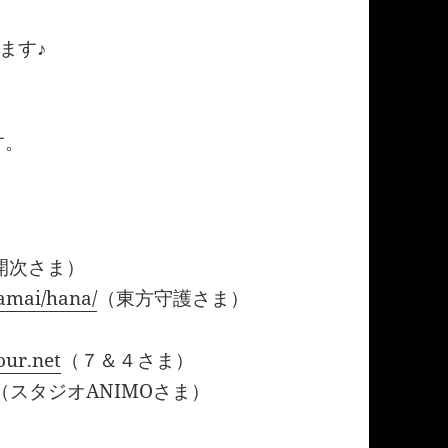
ます♪
す。
開次さま）
amai/hana/
（東方守護さま）
our.net
（７＆４さま）
（スタジオANIMOさま）