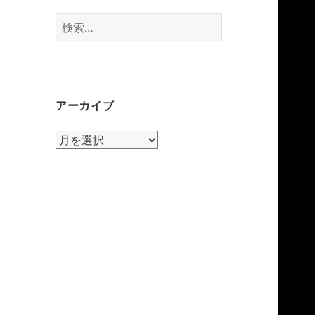
検
索:
アーカイブ
ア
ー
カ
イ
ブ