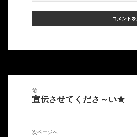
投
稿
前
宣伝させてくださ～い★
ナ
前
ビ
の
ゲ
投
ー
稿:
次ページへ
シ