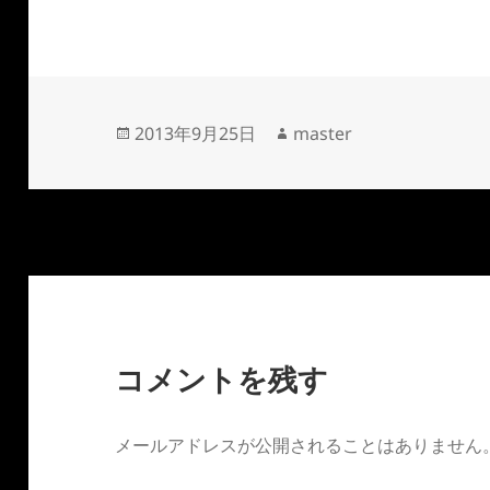
投
作
2013年9月25日
master
稿
成
日:
者
コメントを残す
メールアドレスが公開されることはありません