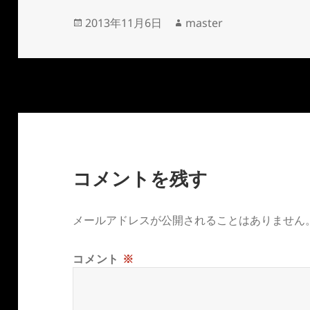
投
作
2013年11月6日
master
稿
成
日:
者
コメントを残す
メールアドレスが公開されることはありません
コメント
※