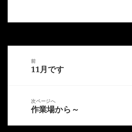
投
稿
前
11月です
ナ
前
ビ
の
ゲ
投
ー
稿:
次ページへ
シ
作業場から～
次
ョ
の
ン
投