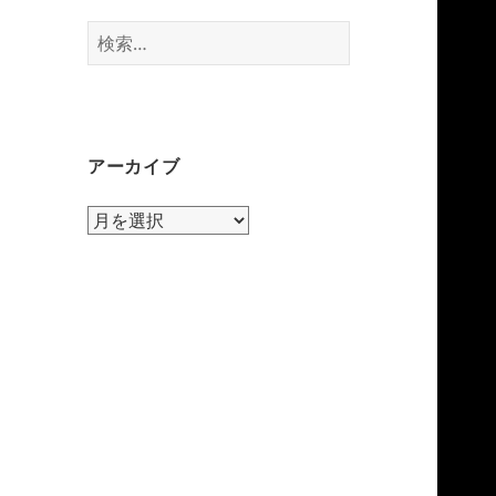
検
索:
アーカイブ
ア
ー
カ
イ
ブ