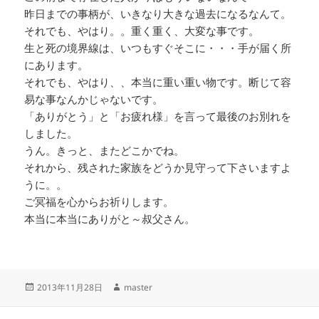
昨日までの事柄が、いきなり大きな過去になるなんて。
それでも、やはり。。重く重く、大変な事です。
生と死の境界線は、いつもすぐそこに・・・手が届く所
にあります。
それでも、やはり、、本当に重い重い物です。断じて容
易な事なんかじゃないです。
「ありがとう」と「お疲れ様」を言って最後のお別れを
しました。
うん。きっと、またどこかでね。
それから、残された家族をどうか見守って下さいますよ
うに。。
ご冥福を心からお祈りします。
本当に本当にありがと～叔父さん。
投
作
2013年11月28日
master
稿
成
日:
者