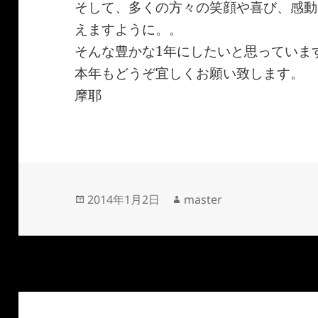
そして、多くの方々の笑顔や喜び、感動
えますように。。
そんな豊かな1年にしたいと思っていま
本年もどうぞ宜しくお願い致します。
摩耶
投
作
2014年1月2日
master
稿
成
日:
者