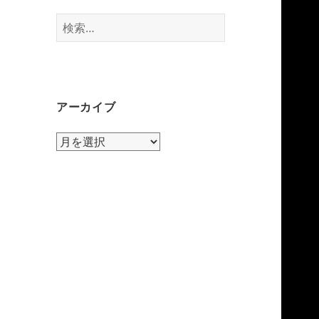
検
索:
アーカイブ
ア
ー
カ
イ
ブ