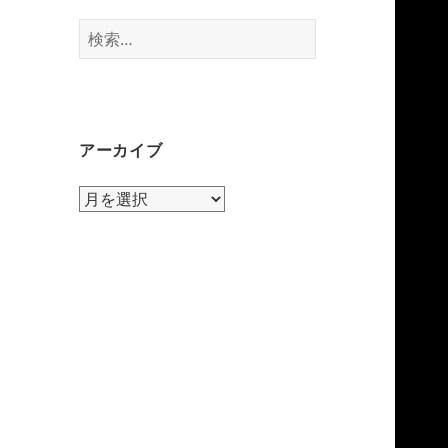
検
索:
アーカイブ
ア
ー
カ
イ
ブ