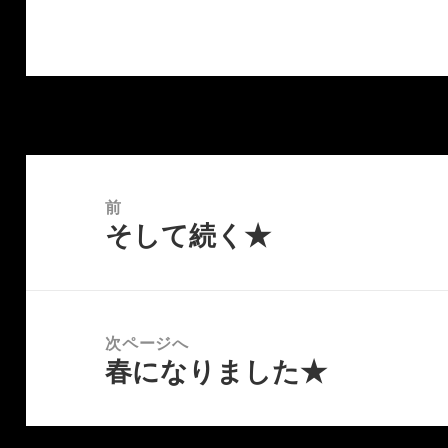
投
稿
前
そして続く★
ナ
前
ビ
の
ゲ
投
ー
稿:
次ページへ
シ
春になりました★
次
ョ
の
ン
投