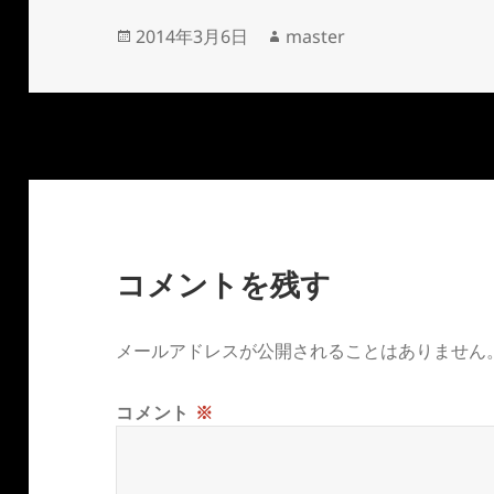
投
作
2014年3月6日
master
稿
成
日:
者
コメントを残す
メールアドレスが公開されることはありません
コメント
※