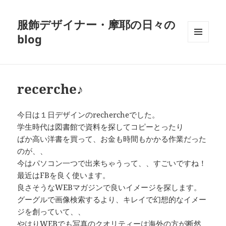
服飾デザイナー・摩耶の日々の
blog
メニュ
ーとウ
ィジェ
ット
recerche♪
今日は１日デザインのrechercheでした。
学生時代は図書館で資料を探してコピーとったり
ばか高い洋書を買って、お金も時間もかかる作業だった
のが、、
今はパソコン一つで出来ちゃうって、、すごいですね！
最近はFBを良く使います。
良さそうなWEBマガジンで良いイメージを探します。
グーグルで画像検索するより、キレイで幻想的なイメー
ジを創っていて、、
やはりWEBでも写真のクオリティーは海外の方が断然