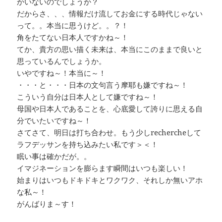
かいないのでしょうか？
だからさ、、、情報だけ流してお金にする時代じゃない
って。。本当に思うけど。。？！
角をたてない日本人ですかね～！
てか、貴方の思い描く未来は、本当にこのままで良いと
思っているんでしょうか。
いやですね～！本当に～！
・・・と・・・日本の文句言う摩耶も嫌ですね～！
こういう自分は日本人として嫌ですね～！
母国や日本人であることを、心底愛して誇りに思える自
分でいたいですね～！
さてさて、明日は打ち合わせ。もう少しrechercheして
ラフデッサンを持ち込みたい私です＞＜！
眠い事は確かだが。。
イマジネーションを膨らます瞬間はいつも楽しい！
始まりはいつもドキドキとワクワク、それしか無いアホ
な私～！
がんばりま～す！