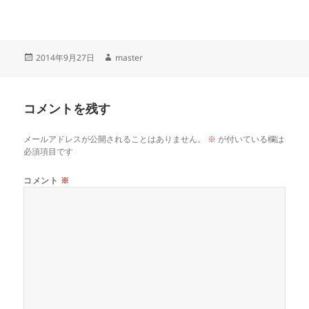
投
作
2014年9月27日
master
稿
成
日:
者
コメントを残す
メールアドレスが公開されることはありません。
※
が付いている欄は
必須項目です
コメント
※