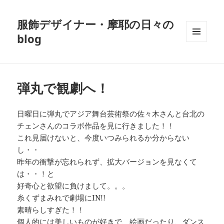
服飾デザイナー・摩耶の日々の
blog
メニュ
ーとウ
ィジェ
ット
弾丸で観劇へ！
日曜日に弾丸でアジア舞台芸術祭の佐々木さんと台北の
チェンさんのコラボ作品を見に行きました！！
これ見届けないと、今度いつみられるか分からない
し・・
昨年の衝撃が忘れられず、拡大バージョンを見なくて
は・・！と
好奇心と欲望に負けまして。。。
糸くずまみれで劇場にIN!!
素晴らしすぎた！！
個人的には美しいものが好きで、絵画だったり、ダンス