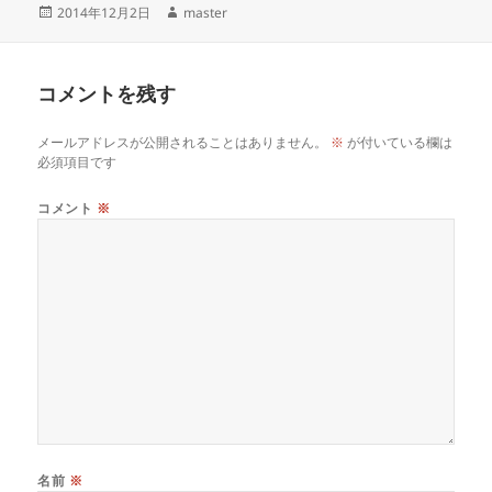
投
作
2014年12月2日
master
稿
成
日:
者
コメントを残す
メールアドレスが公開されることはありません。
※
が付いている欄は
必須項目です
コメント
※
名前
※