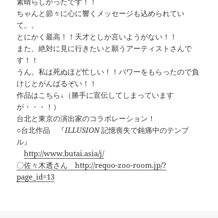
素晴らしかったです！！
ちゃんと節々に心に響くメッセージも込められてい
て。。
とにかく最高！！天才としか言いようがない！！
また、絶対に見に行きたいと願うアーティストさんで
す！！
うん。私は死ぬほど忙しい！！パワーをもらったので負
けじとがんばるぞい！！
作品はこちら↓（勝手に宣伝してしまっています
が・・・！）
台北と東京の演出家のコラボレーション！
○台北作品 『
ILLUSION
記憶喪失で鈍痛中のテンプ
ル』
http://www.butai.asia/j/
〇佐々木透さん
http://reqoo-zoo-room.jp/?
page_id=13