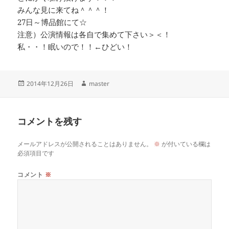
みんな見に来てね＾＾＾！
27日～博品館にて☆
注意）公演情報は各自で集めて下さい＞＜！
私・・！眠いので！！←ひどい！
投
作
2014年12月26日
master
稿
成
日:
者
コメントを残す
メールアドレスが公開されることはありません。
※
が付いている欄は
必須項目です
コメント
※