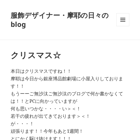
服飾デザイナー・摩耶の日々の
blog
メニュ
ーとウ
ィジェ
ット
クリスマス☆
本日はクリスマスですね！！
摩耶は今日から銀座博品館劇場に小屋入りしておりま
す！！
もうーーご無沙汰ご無沙汰のブログで何か書かなくて
は！！とPCに向かっていますが
何も思いつかな・・・・い＞＜！
若干の疲れが出てきております＞＜！
が・・・！
頑張ります！！今年もあと1週間！
とにかく駆け抜けます！！！