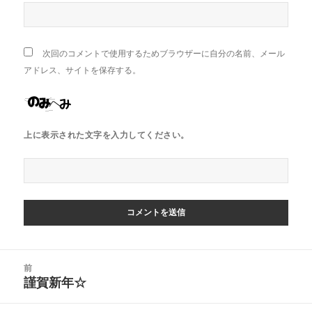
次回のコメントで使用するためブラウザーに自分の名前、メール
アドレス、サイトを保存する。
上に表示された文字を入力してください。
投
前
稿
謹賀新年☆
前
ナ
の
ビ