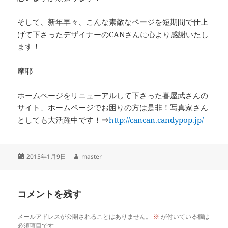
そして、新年早々、こんな素敵なページを短期間で仕上
げて下さったデザイナーのCANさんに心より感謝いたし
ます！
摩耶
ホームページをリニューアルして下さった喜屋武さんの
サイト、ホームページでお困りの方は是非！写真家さん
としても大活躍中です！⇒
http://cancan.candypop.jp/
投
作
2015年1月9日
master
稿
成
日:
者
コメントを残す
メールアドレスが公開されることはありません。
※
が付いている欄は
必須項目です