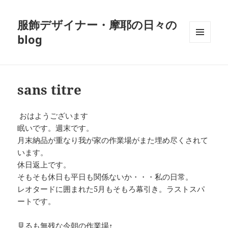
服飾デザイナー・摩耶の日々の
blog
メニュ
ーとウ
ィジェ
ット
sans titre
おはようございます
眠いです。週末です。
月末納品が重なり我が家の作業場がまた埋め尽くされて
います。
休日返上です。
そもそも休日も平日も関係ないか・・・私の日常。
レオタードに囲まれた5月もそもろ幕引き。ラストスパ
ートです。
見るも無残な今朝の作業場↑