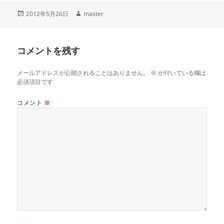
投
作
2012年5月26日
master
稿
成
日:
者
コメントを残す
メールアドレスが公開されることはありません。
※
が付いている欄は
必須項目です
コメント
※