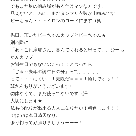
でもまだ足の踏み場があるだけマシな方です。
見えないところに、まだタンマリ衣装が山積みです
ピーちゃん・・アイロンのコードにます（笑
先日、頂いたピーちゃんカップとピーちゃん★
別れ際に
「あ～これ摩耶さん、喜んでくれると思って。。ぴーち
ゃんカップ」
お誕生日でもないのにっ！！と言ったら
「じゃ～去年の誕生日の分」って。。。。。
って・・・にくい！！素敵だ＝＝＝！癒しですっ！！
Mさんありがとうございます♪
勿体なくて、まだ使ってないです（汗
大切にします★
私も心配りが出来る大人になりたい！精進します！！
ではでは本日晴天なり。
張り切って頑張りましょうーーー！