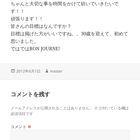
ちゃんと大切な事を時間をかけて紡いでいきたいで
す！！
頑張ります！！
皆さんの目標はなんですか？
目標は掲げた方がいいですね。。30歳を迎えて、初めて
思いました。
ではではBON JOURNE!
投
作
2012年6月1日
master
稿
成
日:
者
コメントを残す
メールアドレスが公開されることはありません。
※
が付いている欄は
必須項目です
コメント
※