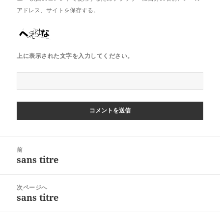
アドレス、サイトを保存する。
上に表示された文字を入力してください。
投
前
稿
sans titre
前
ナ
の
ビ
投
次ページへ
ゲ
稿:
sans titre
次
ー
の
シ