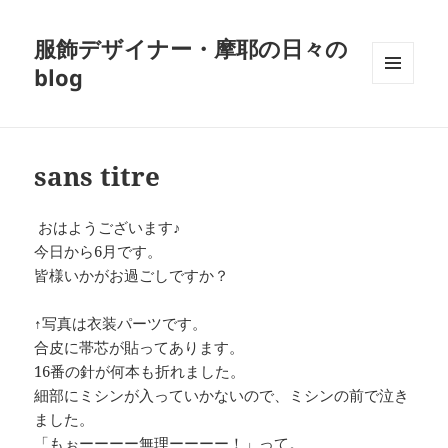
服飾デザイナー・摩耶の日々の
blog
メニュ
ーとウ
ィジェ
ット
sans titre
おはようございます♪
今日から6月です。
皆様いかがお過ごしですか？
↑写真は衣装パーツです。
合皮に帯芯が貼ってあります。
16番の針が何本も折れました。
細部にミシンが入っていかないので、ミシンの前で泣き
ました。
「もぉーーーー無理ーーーー！」って。