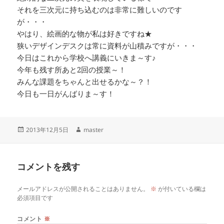
それを三次元に持ち込むのは非常に難しいのです
が・・・
やはり、絵画的な物が私は好きですね★
狭いデザインデスクは常に資料が山積みですが・・・
今日はこれから学校へ講義にいきま～す♪
今年も残す所あと2回の授業～！
みんな課題をちゃんと出せるかな～？！
今日も一日がんばりま～す！
投
作
2013年12月5日
master
稿
成
日:
者
コメントを残す
メールアドレスが公開されることはありません。
※
が付いている欄は
必須項目です
コメント
※