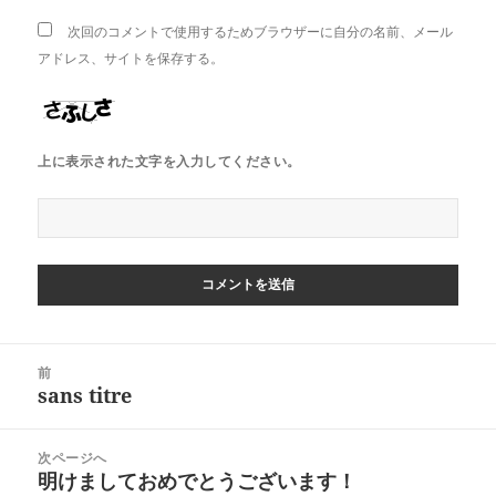
次回のコメントで使用するためブラウザーに自分の名前、メール
アドレス、サイトを保存する。
上に表示された文字を入力してください。
投
前
稿
sans titre
前
ナ
の
ビ
投
次ページへ
ゲ
稿:
明けましておめでとうございます！
次
ー